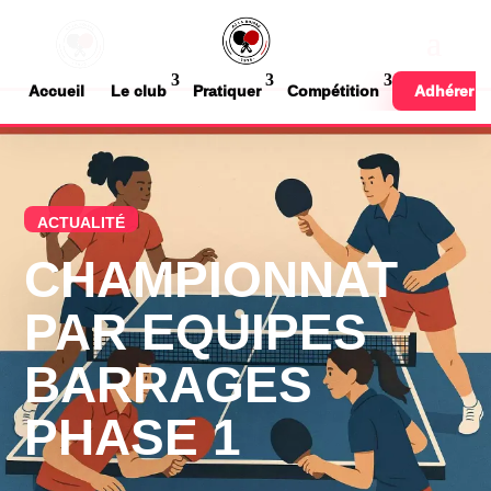
Accueil
Le club
Pratiquer
Compétition
Adhérer
ACTUALITÉ
CHAMPIONNAT
PAR EQUIPES
BARRAGES
PHASE 1