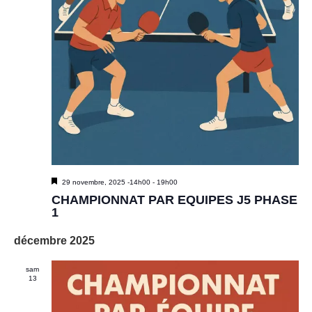
M
29 novembre, 2025 -14h00
-
19h00
i
CHAMPIONNAT PAR EQUIPES J5 PHASE
s
1
e
n
décembre 2025
a
v
a
sam
n
13
t