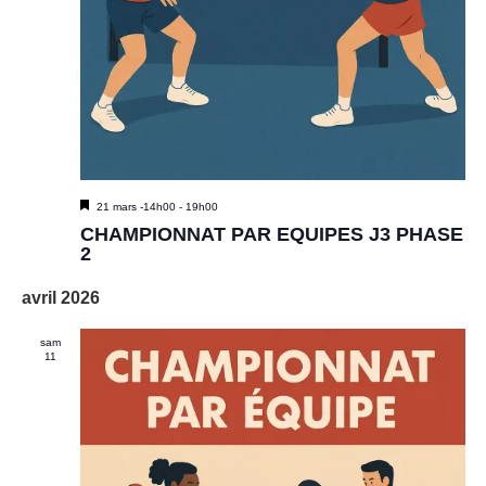
M
21 mars -14h00
-
19h00
i
CHAMPIONNAT PAR EQUIPES J3 PHASE
s
2
e
n
avril 2026
a
v
a
sam
n
11
t