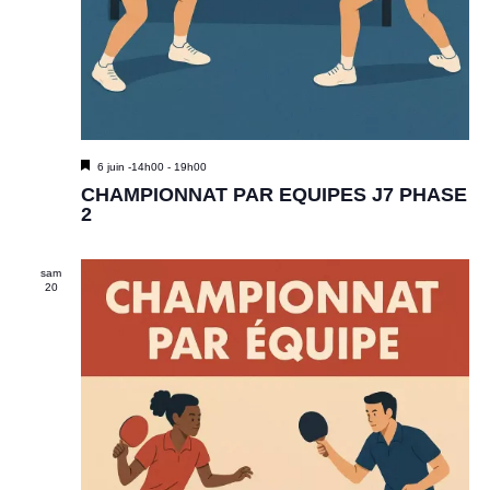
M
6 juin -14h00
-
19h00
i
CHAMPIONNAT PAR EQUIPES J7 PHASE
s
2
e
n
a
sam
v
20
a
n
t