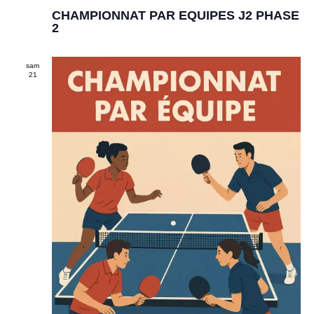
i
CHAMPIONNAT PAR EQUIPES J2 PHASE
s
2
e
n
a
sam
v
21
a
n
t