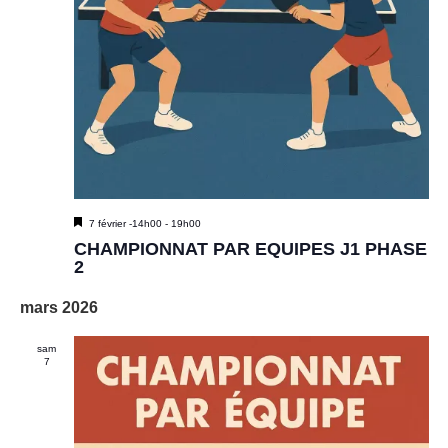
M
7 février -14h00
-
19h00
i
CHAMPIONNAT PAR EQUIPES J1 PHASE
s
2
e
n
mars 2026
a
v
a
sam
n
7
t