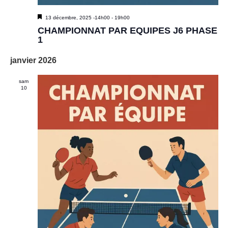
M
13 décembre, 2025 -14h00
-
19h00
i
CHAMPIONNAT PAR EQUIPES J6 PHASE
s
1
e
n
janvier 2026
a
v
a
sam
n
10
t