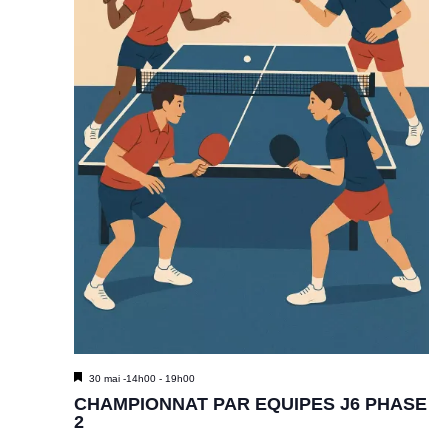
M
30 mai -14h00
-
19h00
i
CHAMPIONNAT PAR EQUIPES J6 PHASE
s
2
e
n