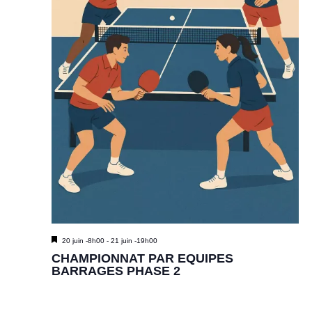
M
20 juin -8h00
-
21 juin -19h00
i
CHAMPIONNAT PAR EQUIPES
s
BARRAGES PHASE 2
e
n
a
v