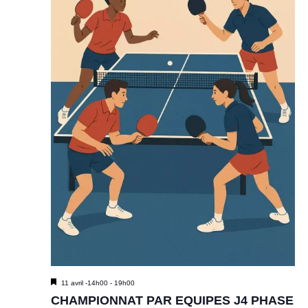
M
11 avril -14h00
-
19h00
i
CHAMPIONNAT PAR EQUIPES J4 PHASE
s