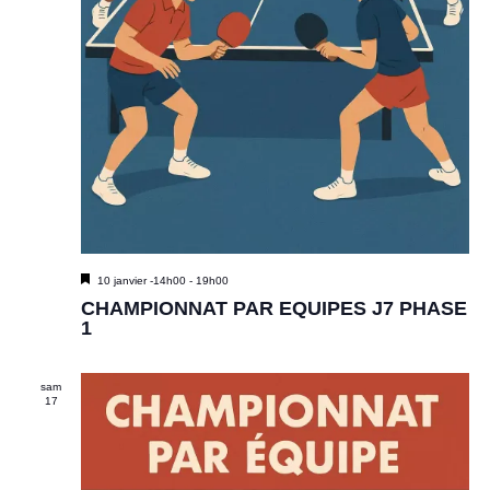
M
10 janvier -14h00
-
19h00
i
CHAMPIONNAT PAR EQUIPES J7 PHASE
s
1
e
n
a
sam
v
17
a
n
t