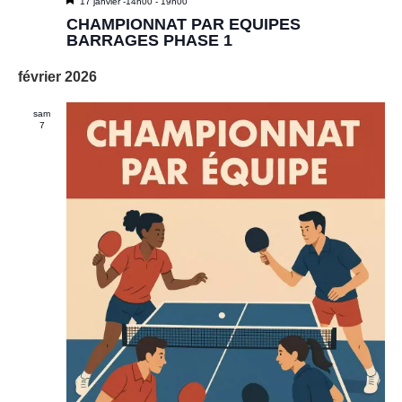
M
17 janvier -14h00
-
19h00
i
CHAMPIONNAT PAR EQUIPES
s
BARRAGES PHASE 1
e
n
février 2026
a
v
a
sam
n
7
t