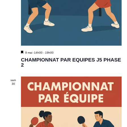
M
9 mai -14h00
-
19h00
i
CHAMPIONNAT PAR EQUIPES J5 PHASE
s
2
e
n
a
sam
v
30
a
n
t