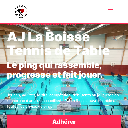
CLUB FFTT À LA BOISSE DEPUIS 1975
AJ La Boisse
Tennis de Table
Le ping qui rassemble,
progresse et fait jouer.
Jeunes, adultes, loisirs, compétition, débutants ou joueuses en
recherche d’un club accueillant : l’AJ La Boisse ouvre la table à
toutes les envies de ping.
Adhérer