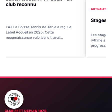
onnu
ACTUALITÉ CLUB · 10 JUIN 2026
Stages et tournois in
e Tennis de Table a reçu le
l en 2025. Cette
Les stages et tournois intern
e valorise le travail…
rythme à la saison. Ils permet
progresser autrement, de mé
CLUB FFTT DEPUIS 1975