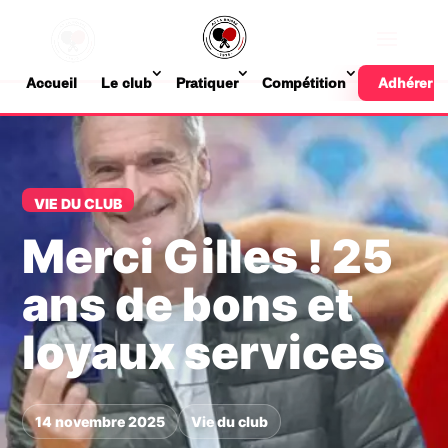
Accueil
Le club
Pratiquer
Compétition
Adhérer
VIE DU CLUB
Merci Gilles ! 25
ans de bons et
loyaux services
14 novembre 2025
Vie du club