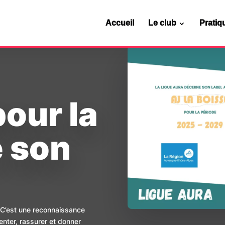
Accueil
Le club
Pratiq
our la
e son
és
oisirs
ividuelles
Espace membres
Séance d’essai
Tournois
photos
inin
nsuel
SportEasy
Horaires & tarifs
té
er
Documents utiles
Adhérer
Se former
. C’est une reconnaissance
ienter, rassurer et donner