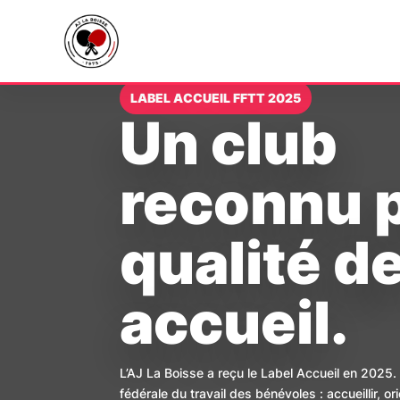
LABEL ACCUEIL FFTT 2025
Un club
reconnu p
qualité d
Présentation du club
Baby ping
Équipes & résultats
Actualit
Adultes l
Stats ind
Label Accueil 2025
Jeunes
Compétitions officielles
Galerie 
Ping fém
Bilan me
Partenaires
Ping san
Calendri
accueil.
L’AJ La Boisse a reçu le Label Accueil en 2025
fédérale du travail des bénévoles : accueillir, or