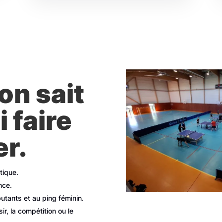
’on sait
i faire
er.
tique.
nce.
butants et au ping féminin.
ir, la compétition ou le