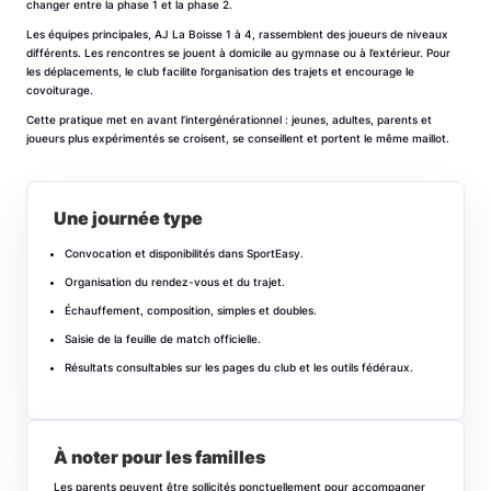
changer entre la phase 1 et la phase 2.
Les équipes principales, AJ La Boisse 1 à 4, rassemblent des joueurs de niveaux
différents. Les rencontres se jouent à domicile au gymnase ou à l’extérieur. Pour
les déplacements, le club facilite l’organisation des trajets et encourage le
covoiturage.
Cette pratique met en avant l’intergénérationnel : jeunes, adultes, parents et
joueurs plus expérimentés se croisent, se conseillent et portent le même maillot.
Une journée type
Convocation et disponibilités dans SportEasy.
Organisation du rendez-vous et du trajet.
Échauffement, composition, simples et doubles.
Saisie de la feuille de match officielle.
Résultats consultables sur les pages du club et les outils fédéraux.
À noter pour les familles
Les parents peuvent être sollicités ponctuellement pour accompagner