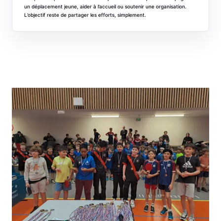
un déplacement jeune, aider à l’accueil ou soutenir une organisation.
L’objectif reste de partager les efforts, simplement.