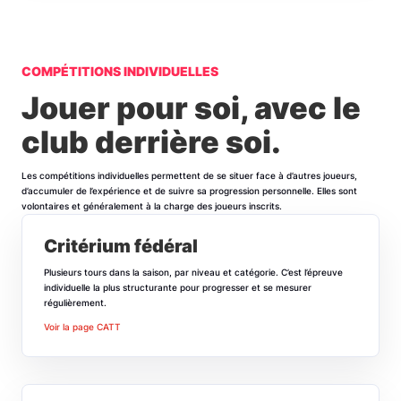
COMPÉTITIONS INDIVIDUELLES
Jouer pour soi, avec le
club derrière soi.
Les compétitions individuelles permettent de se situer face à d’autres joueurs,
d’accumuler de l’expérience et de suivre sa progression personnelle. Elles sont
volontaires et généralement à la charge des joueurs inscrits.
Critérium fédéral
Plusieurs tours dans la saison, par niveau et catégorie. C’est l’épreuve
individuelle la plus structurante pour progresser et se mesurer
régulièrement.
Voir la page CATT