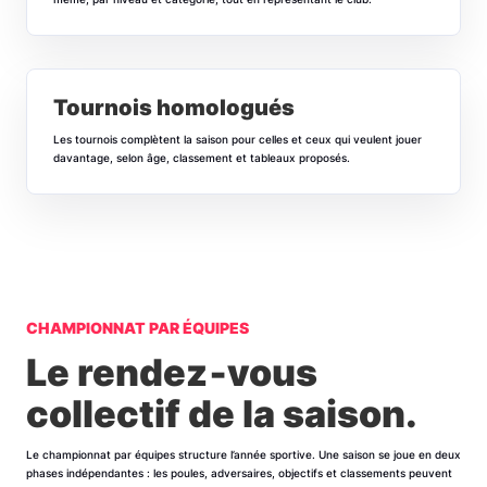
Tournois homologués
Les tournois complètent la saison pour celles et ceux qui veulent jouer
davantage, selon âge, classement et tableaux proposés.
CHAMPIONNAT PAR ÉQUIPES
Le rendez‑vous
collectif de la saison.
Le championnat par équipes structure l’année sportive. Une saison se joue en deux
phases indépendantes : les poules, adversaires, objectifs et classements peuvent