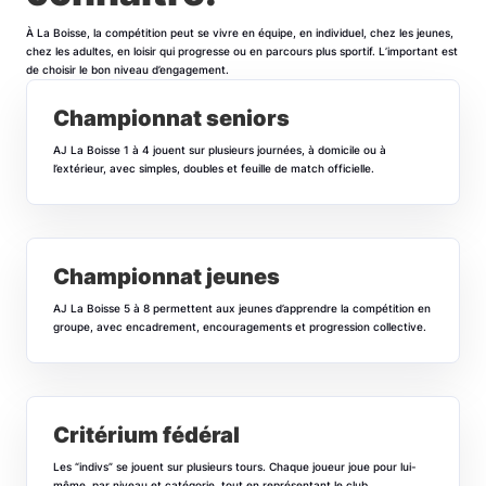
À La Boisse, la compétition peut se vivre en équipe, en individuel, chez les jeunes,
chez les adultes, en loisir qui progresse ou en parcours plus sportif. L’important est
de choisir le bon niveau d’engagement.
Championnat seniors
AJ La Boisse 1 à 4 jouent sur plusieurs journées, à domicile ou à
l’extérieur, avec simples, doubles et feuille de match officielle.
Championnat jeunes
AJ La Boisse 5 à 8 permettent aux jeunes d’apprendre la compétition en
groupe, avec encadrement, encouragements et progression collective.
Critérium fédéral
Les “indivs” se jouent sur plusieurs tours. Chaque joueur joue pour lui-
même, par niveau et catégorie, tout en représentant le club.