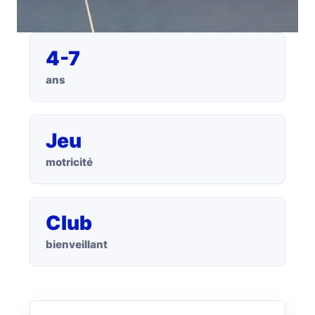
4-7
ans
Jeu
motricité
Club
bienveillant