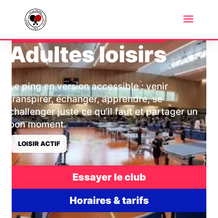
POUR JOUER, REPRENDRE OU PROGRESSER
Adultes loisirs
Le ping en version accessible : venir
transpirer, échanger, apprendre, se
challenger juste ce qu’il faut et partager un
bon moment.
LOISIR ACTIF
Essayer le club
Horaires & tarifs