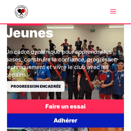
ÉCOLE DE PING
Jeunes
Un cadre dynamique pour apprendre les
bases, construire la confiance, progresser
techniquement et vivre le club avec les
copains.
PROGRESSION ENCADRÉE
Faire un essai
Adhérer