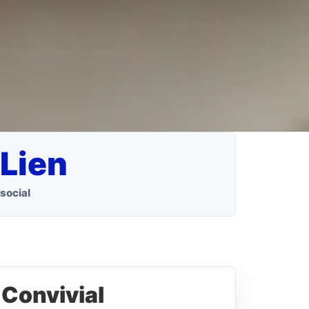
Lien
social
Convivial