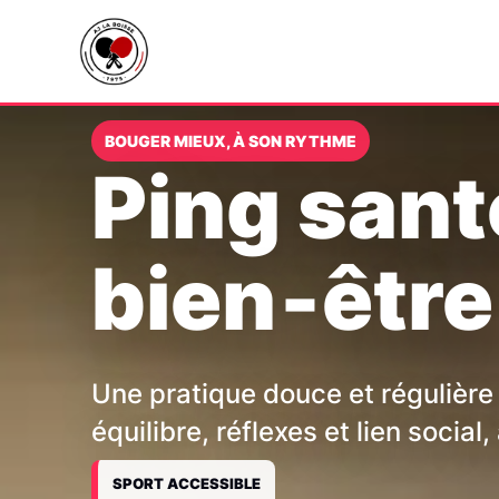
BOUGER MIEUX, À SON RYTHME
Ping sant
bien‑être
Présentation du club
Baby ping
Équipes & résultats
Actualit
Adultes l
Stats ind
Label Accueil 2025
Jeunes
Compétitions officielles
Galerie 
Ping fém
Bilan me
Partenaires
Ping san
Calendri
Une pratique douce et régulière 
équilibre, réflexes et lien socia
SPORT ACCESSIBLE