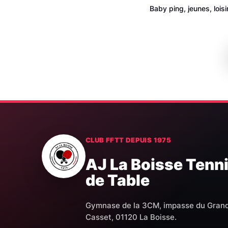
Baby ping, jeunes, lois
CLUB FFTT DEPUIS 1975
AJ La Boisse Tenn
de Table
Gymnase de la 3CM, impasse du Gran
Casset, 01120 La Boisse.