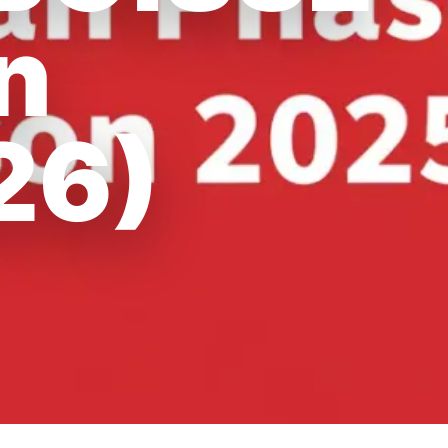
n
26)