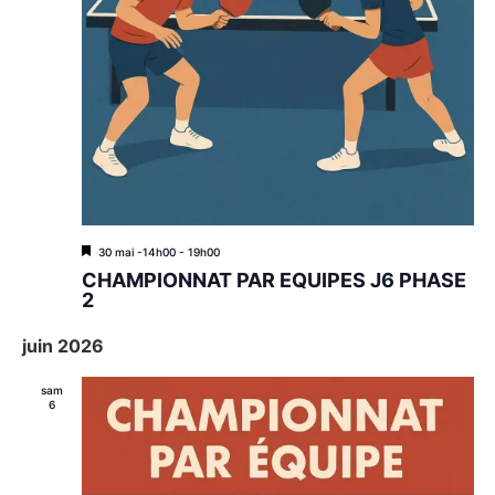
M
30 mai -14h00
-
19h00
i
CHAMPIONNAT PAR EQUIPES J6 PHASE
s
2
e
n
juin 2026
a
v
a
sam
n
6
t