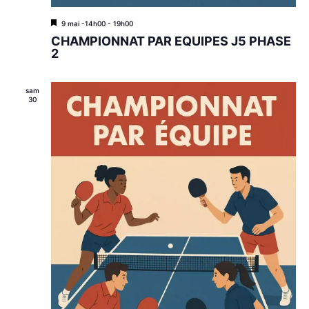
M
9 mai -14h00
-
19h00
i
CHAMPIONNAT PAR EQUIPES J5 PHASE
s
2
e
n
a
sam
v
30
a
n
t