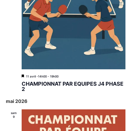
M
11 avril -14h00
-
19h00
i
CHAMPIONNAT PAR EQUIPES J4 PHASE
s
2
e
n
mai 2026
a
v
a
sam
n
9
t