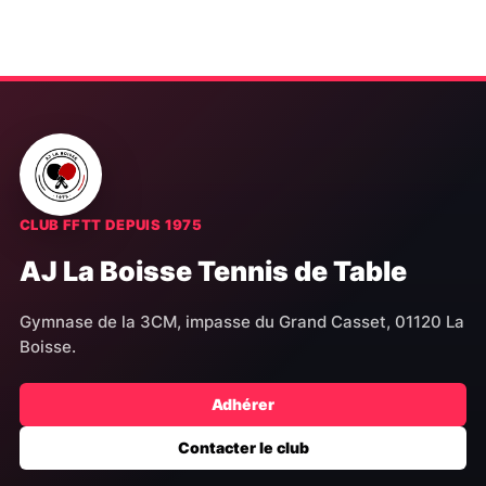
t
t
s
s
CLUB FFTT DEPUIS 1975
AJ La Boisse Tennis de Table
Gymnase de la 3CM, impasse du Grand Casset, 01120 La
Boisse.
Adhérer
Contacter le club