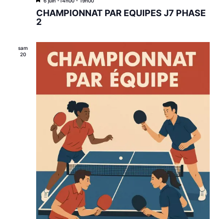
M
6 juin -14h00
-
19h00
i
CHAMPIONNAT PAR EQUIPES J7 PHASE
s
2
e
n
a
sam
v
20
a
n
t