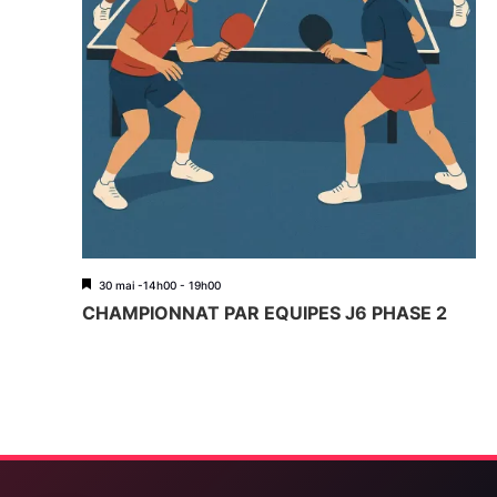
M
30 mai -14h00
-
19h00
i
CHAMPIONNAT PAR EQUIPES J6 PHASE 2
s
e
n
a
v
a
n
t