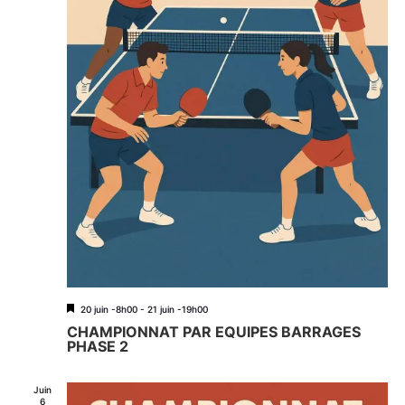
M
20 juin -8h00
-
21 juin -19h00
i
CHAMPIONNAT PAR EQUIPES BARRAGES
s
PHASE 2
e
n
a
Juin
v
6