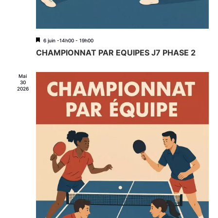
M
6 juin -14h00
-
19h00
i
CHAMPIONNAT PAR EQUIPES J7 PHASE 2
s
e
n
Mai
a
30
2026
v
a
n
t