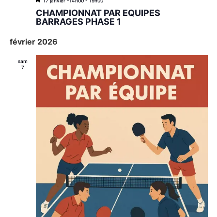
M
17 janvier -14h00
-
19h00
i
CHAMPIONNAT PAR EQUIPES
s
BARRAGES PHASE 1
e
n
février 2026
a
v
a
sam
n
7
t