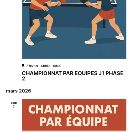
M
7 février -14h00
-
19h00
i
CHAMPIONNAT PAR EQUIPES J1 PHASE
s
2
e
n
mars 2026
a
v
a
sam
n
7
t