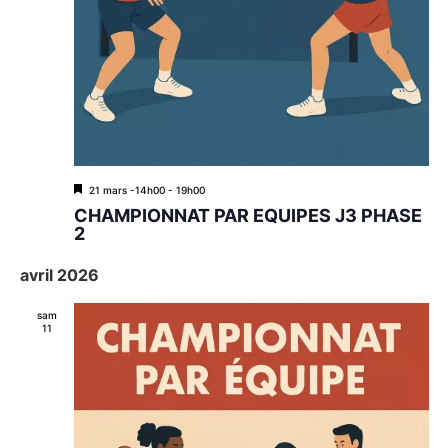
M
21 mars -14h00
-
19h00
i
CHAMPIONNAT PAR EQUIPES J3 PHASE
s
2
e
n
avril 2026
a
v
a
sam
n
11
t