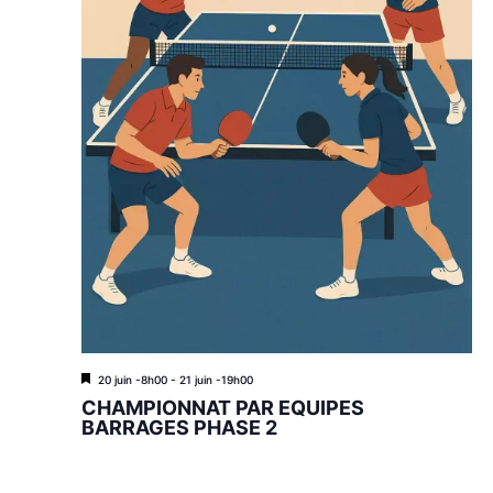
M
20 juin -8h00
-
21 juin -19h00
i
CHAMPIONNAT PAR EQUIPES
s
BARRAGES PHASE 2
e
n
a
v