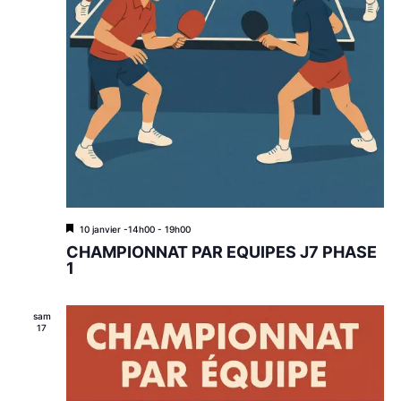
M
10 janvier -14h00
-
19h00
i
CHAMPIONNAT PAR EQUIPES J7 PHASE
s
1
e
n
a
sam
v
17
a
n
t