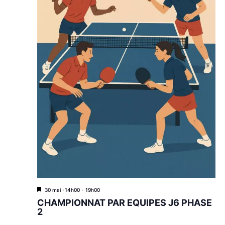
M
30 mai -14h00
-
19h00
i
CHAMPIONNAT PAR EQUIPES J6 PHASE
s
2
e
n