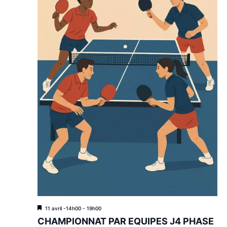
M
11 avril -14h00
-
19h00
i
CHAMPIONNAT PAR EQUIPES J4 PHASE
s