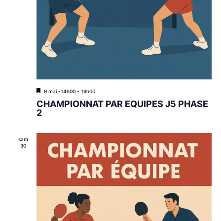
M
9 mai -14h00
-
19h00
i
CHAMPIONNAT PAR EQUIPES J5 PHASE
s
2
e
n
a
sam
v
30
a
n
t