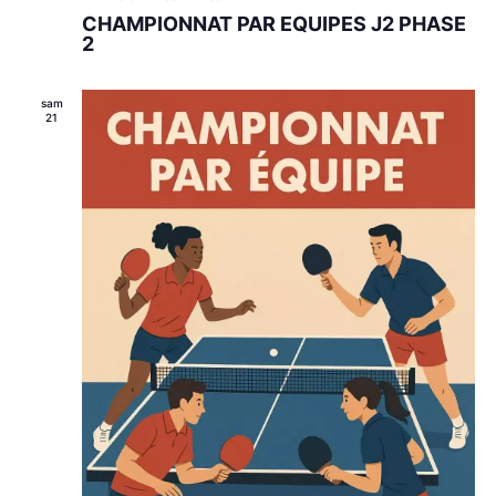
i
CHAMPIONNAT PAR EQUIPES J2 PHASE
s
2
e
n
a
sam
v
21
a
n
t