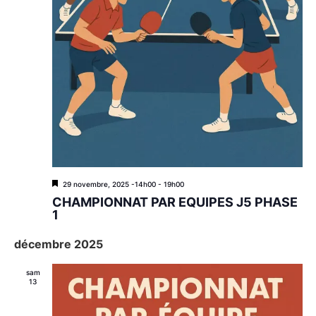
M
29 novembre, 2025 -14h00
-
19h00
i
CHAMPIONNAT PAR EQUIPES J5 PHASE
s
1
e
n
décembre 2025
a
v
a
sam
n
13
t