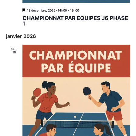
M
13 décembre, 2025 -14h00
-
19h00
i
CHAMPIONNAT PAR EQUIPES J6 PHASE
s
1
e
n
janvier 2026
a
v
a
sam
n
10
t