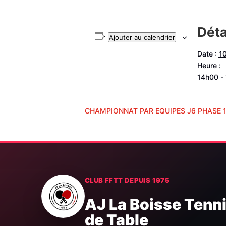
Déta
Ajouter au calendrier
Date :
10
Heure :
14h00 -
CHAMPIONNAT PAR EQUIPES J6 PHASE 
CLUB FFTT DEPUIS 1975
AJ La Boisse Tenn
de Table