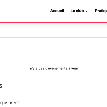
Accueil
Le club
Pratiq
és
oisirs
ividuelles
Espace membres
Séance d’essai
Tournois
Il n’y a pas d’évènements à venir.
photos
inin
nsuel
SportEasy
Horaires & tarifs
té
er
Documents utiles
Adhérer
s
Se former
1 juin -19h00