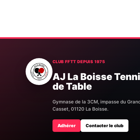
CLUB FFTT DEPUIS 1975
AJ La Boisse Tenn
de Table
Gymnase de la 3CM, impasse du Gran
Casset, 01120 La Boisse.
Adhérer
Contacter le club