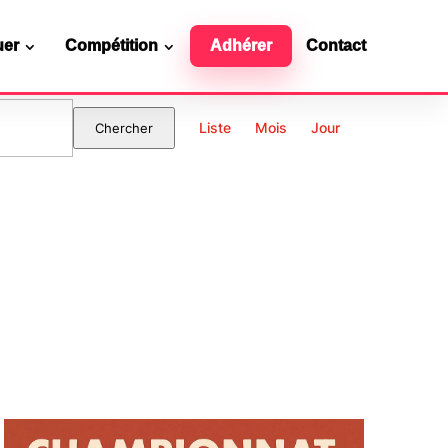
uer
Compétition
Adhérer
Contact
Navigation
de
Liste
Mois
Jour
Chercher
vues
Évènement
Ressources officielles
Contact