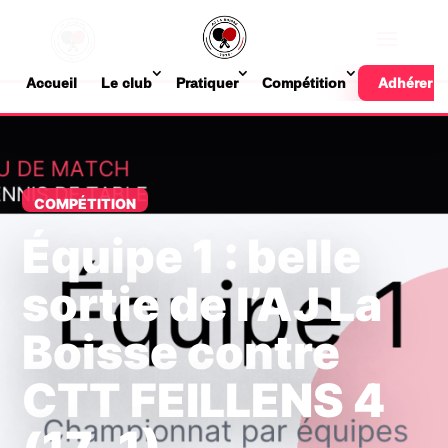
Accueil
Le club
Pratiquer
Compétition
Adhérer
COMPÉTITION
Équipe 1 : belle
sortie de l’AJ La
Boisse contre
CTT FEILLENS 4