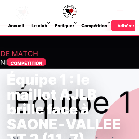
Accueil
Le club
Pratiquer
Compétition
Adhérer
COMPÉTITION
Équipe 1 : le
maillot AJLB
brille face à
SAONE‑VALLEE