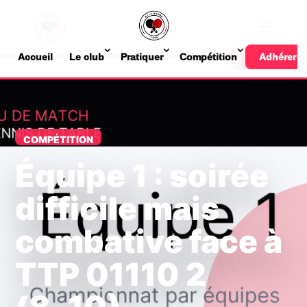
Accueil
Le club
Pratiquer
Compétition
Adhérer
COMPÉTITION
Équipe 1 : soirée
difficile mais
combative face à
TTP 01110 2