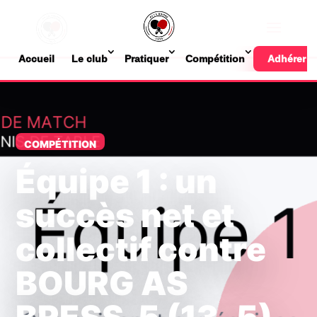
Accueil
Le club
Pratiquer
Compétition
Adhérer
COMPÉTITION
Équipe 1 : un
succès net et
collectif contre
BOURG AS