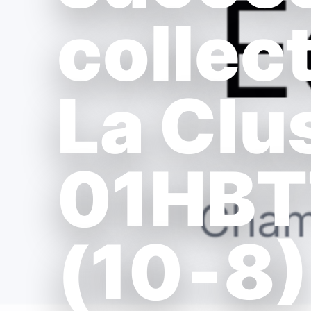
collect
La Clu
01HBT
(10‑8)