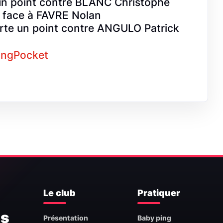
n point contre BLANC Christophe
 face à FAVRE Nolan
te un point contre ANGULO Patrick
PingPocket
Le club
Pratiquer
is
Présentation
Baby ping