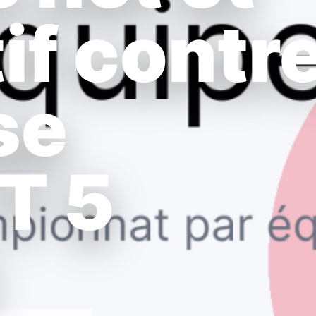
if contr
se
T 5