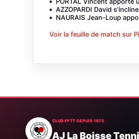
PORTAL Vincent apporte u
AZZOPARDI David s'incline
NAURAIS Jean-Loup appor
Voir la feuille de match sur 
CLUB FFTT DEPUIS 1975
AJ La Boisse Tenn