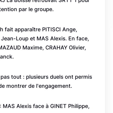
AJ La Boisse retrouvait SRTT 1 pour
tention par le groupe.
h fait apparaître PITISCI Ange,
ean-Loup et MAS Alexis. En face,
 MAZAUD Maxime, CRAHAY Olivier,
ranck.
pas tout : plusieurs duels ont permis
 de montrer de l'engagement.
: MAS Alexis face à GINET Philippe,