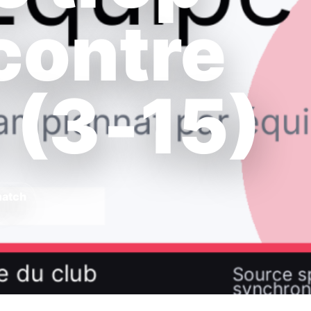
contre
 (3‑15)
match