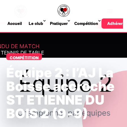
Accueil
Le club
Pratiquer
Compétition
Adhérer
COMPÉTITION
Équipe 2 : l’AJ La
Boisse accroche
ST ETIENNE DU
BOIS 2 (9‑9)