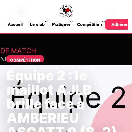
Accueil
Le club
Pratiquer
Compétition
Adhérer
COMPÉTITION
Équipe 2 : le
maillot AJLB
brille face à
AMBERIEU