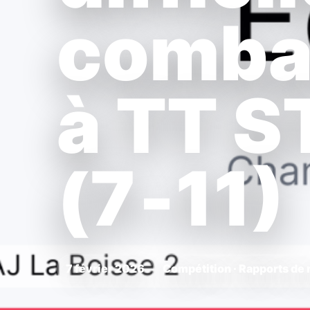
combat
à TT S
(7‑11)
7 février 2026
Compétition · Rapports de