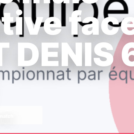
ive fac
T DENIS 
 match