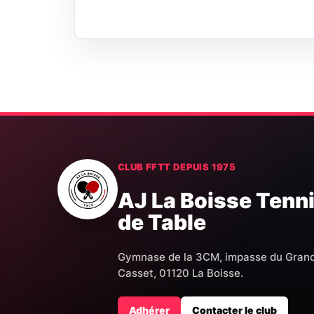
CLUB FFTT DEPUIS 1975
AJ La Boisse Tenn
de Table
Gymnase de la 3CM, impasse du Gran
Casset, 01120 La Boisse.
Adhérer
Contacter le club