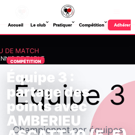
Accueil
Le club
Pratiquer
Compétition
Adhérer
COMPÉTITION
Équipe 3 :
partage des
points avec
AMBERIEU