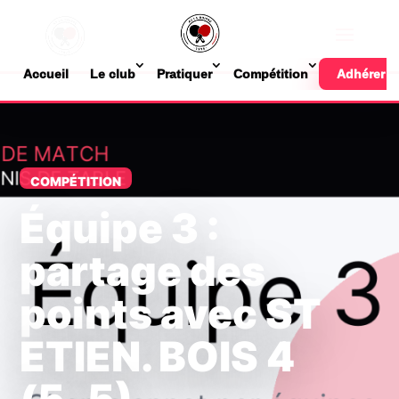
Accueil
Le club
Pratiquer
Compétition
Adhérer
COMPÉTITION
Équipe 3 :
partage des
points avec ST
ETIEN. BOIS 4