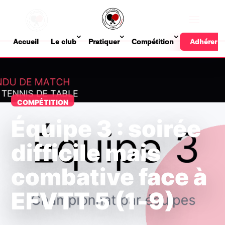
Accueil
Le club
Pratiquer
Compétition
Adhérer
COMPÉTITION
Équipe 3 : soirée
difficile mais
combative face à
EFVTT 5 (1‑9)