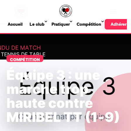
Accueil
Le club
Pratiquer
Compétition
Adhérer
COMPÉTITION
Équipe 3 : une
marche trop
haute contre
MIRIBEL TT (1‑9)