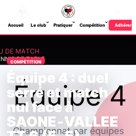
Accueil
Le club
Pratiquer
Compétition
Adhérer
COMPÉTITION
Équipe 4 : duel
serré et match
nul face à
SAONE‑VALLEE