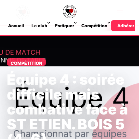
Accueil
Le club
Pratiquer
Compétition
Adhérer
COMPÉTITION
Équipe 4 : soirée
difficile mais
combative face à
ST ETIEN. BOIS 5