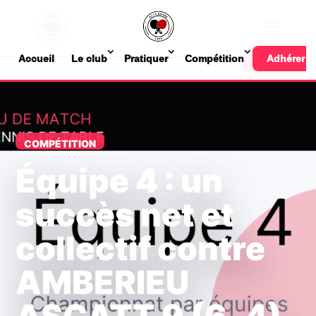
Accueil
Le club
Pratiquer
Compétition
Adhérer
COMPÉTITION
Équipe 4 : un
succès net et
collectif contre
AMBERIEU