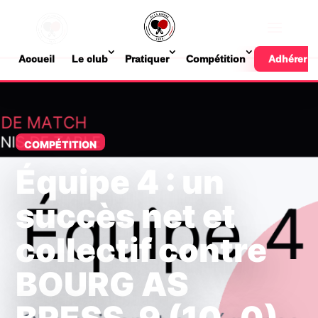
Accueil
Le club
Pratiquer
Compétition
Adhérer
COMPÉTITION
Équipe 4 : un
succès net et
collectif contre
BOURG AS