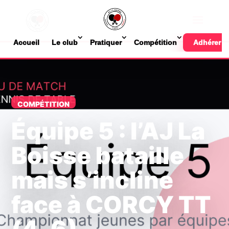
Accueil
Le club
Pratiquer
Compétition
Adhérer
COMPÉTITION
Équipe 5 : l’AJ La
Boisse bataille
mais s’incline
face à CORCY TT