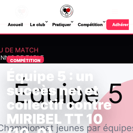
Accueil
Le club
Pratiquer
Compétition
Adhérer
COMPÉTITION
Équipe 5 : un
succès net et
collectif contre
MIRIBEL TT 10