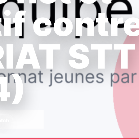
if contr
IAT STT
4)
atch