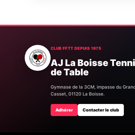
CLUB FFTT DEPUIS 1975
AJ La Boisse Tenn
de Table
Gymnase de la 3CM, impasse du Gran
Casset, 01120 La Boisse.
Adhérer
Contacter le club