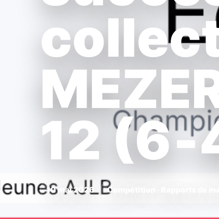
collect
MEZER
12 (6‑
10 mai 2026
Compétition · Rapports de m