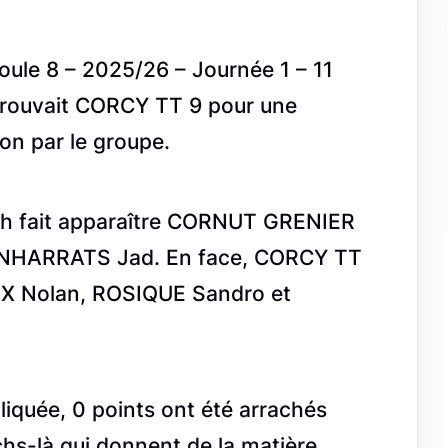
oule 8 – 2025/26 – Journée 1 – 11
etrouvait CORCY TT 9 pour une
ion par le groupe.
tch fait apparaître CORNUT GRENIER
ENHARRATS Jad. En face, CORCY TT
UX Nolan, ROSIQUE Sandro et
quée, 0 points ont été arrachés
hs-là qui donnent de la matière