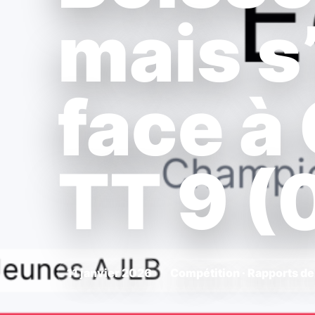
mais s
face 
TT 9 (
11 janvier 2026
Compétition · Rapports d