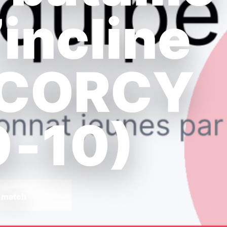
’incline
à CORCY
0‑10)
e match