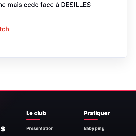
e mais cède face à DESILLES
atch
Le club
Pratiquer
is
Présentation
Baby ping