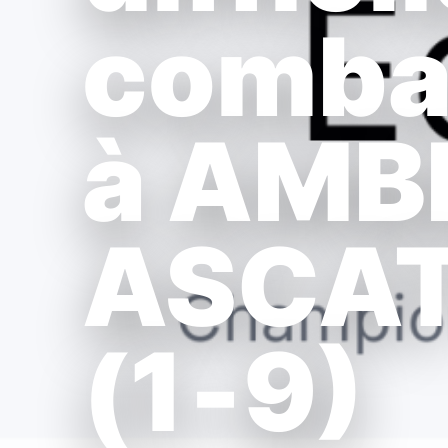
combat
à AMB
ASCAT
(1‑9)