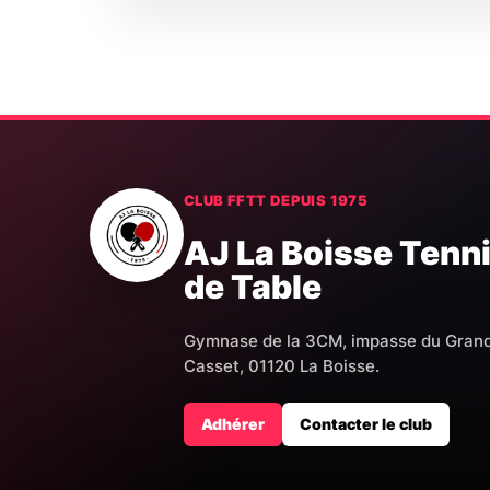
CLUB FFTT DEPUIS 1975
AJ La Boisse Tenn
de Table
Gymnase de la 3CM, impasse du Gran
Casset, 01120 La Boisse.
Adhérer
Contacter le club