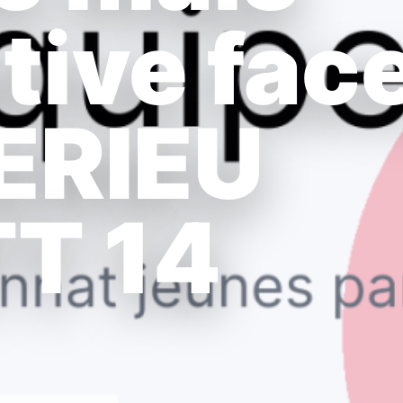
ive fac
ERIEU
T 14