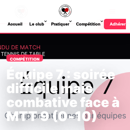
Accueil
Le club
Pratiquer
Compétition
Adhérer
COMPÉTITION
Équipe 7 : soirée
difficile mais
combative face à
MTT 9 (0‑10)