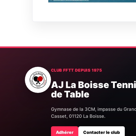
CLUB FFTT DEPUIS 1975
AJ La Boisse Tenn
de Table
Gymnase de la 3CM, impasse du Gran
Casset, 01120 La Boisse.
Adhérer
Contacter le club