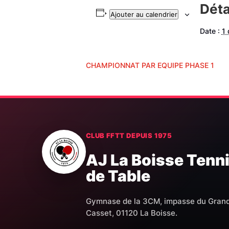
Déta
Ajouter au calendrier
Date :
1
CHAMPIONNAT PAR EQUIPE PHASE 1
CLUB FFTT DEPUIS 1975
AJ La Boisse Tenn
de Table
Gymnase de la 3CM, impasse du Gran
Casset, 01120 La Boisse.