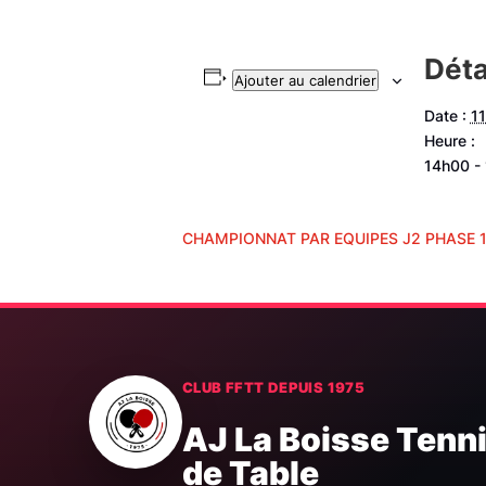
Déta
Ajouter au calendrier
Date :
11
Heure :
14h00 -
CHAMPIONNAT PAR EQUIPES J2 PHASE 
CLUB FFTT DEPUIS 1975
AJ La Boisse Tenn
de Table