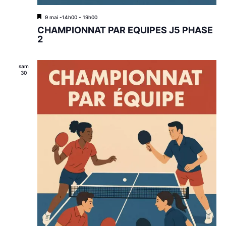
M
9 mai -14h00
-
19h00
i
CHAMPIONNAT PAR EQUIPES J5 PHASE
s
2
e
n
a
sam
v
30
a
n
t