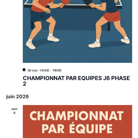
M
30 mai -14h00
-
19h00
i
CHAMPIONNAT PAR EQUIPES J6 PHASE
s
2
e
n
juin 2026
a
v
a
sam
n
6
t