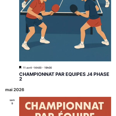
M
11 avril -14h00
-
19h00
i
CHAMPIONNAT PAR EQUIPES J4 PHASE
s
2
e
n
mai 2026
a
v
a
sam
n
9
t