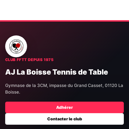
t
t
s
s
CLUB FFTT DEPUIS 1975
AJ La Boisse Tennis de Table
Gymnase de la 3CM, impasse du Grand Casset, 01120 La
Boisse.
Adhérer
Contacter le club