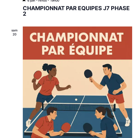
M
6 juin -14h00
-
19h00
i
CHAMPIONNAT PAR EQUIPES J7 PHASE
s
2
e
n
a
sam
v
20
a
n
t